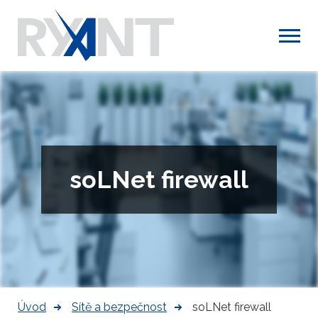
soLNet firewall
Úvod
Sítě a bezpečnost
soLNet firewall