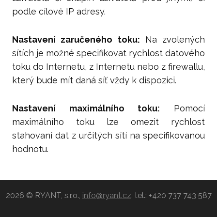
podle cílové IP adresy.
Nastavení zaručeného toku:
Na zvolených
sítích je možné specifikovat rychlost datového
toku do Internetu, z Internetu nebo z firewallu,
který bude mít daná síť vždy k dispozici.
Nastavení maximálního toku:
Pomocí
maximálního toku lze omezit rychlost
stahovaní dat z určitých sítí na specifikovanou
hodnotu.
2026 © RYANT, s.r.o.,
info@ryant.cz
, tel.: +420 737 743 587